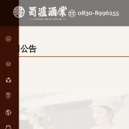
服务热线:
公司公告
介
艺
绍
讯