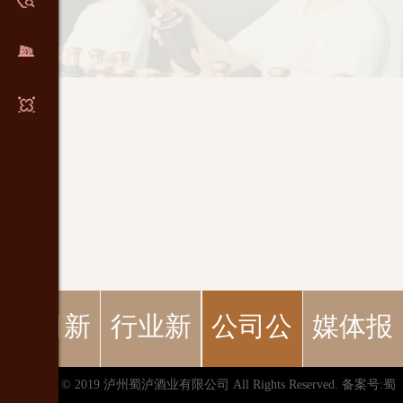
心
们
公司新
行业新
公司公
媒体报
版权所有 © 2019 泸州蜀泸酒业有限公司 All Rights Reserved.
备案号:蜀
闻
闻
告
道